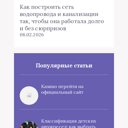
Как построить сеть
водопровода и канализации
так, чтобы она работала долго
и без сюрпризов
08.02.2026
Популярные статьи
Казино перейти на
официальный сайт
Классификация детских
автокресел: как выбрать