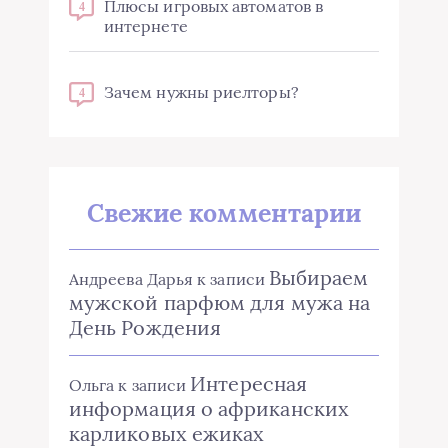
Плюсы игровых автоматов в
4
интернете
Зачем нужны риелторы?
4
Свежие комментарии
Выбираем
Андреева Дарья
к записи
мужской парфюм для мужа на
День Рождения
Интересная
Ольга
к записи
информация о африканских
карликовых ежиках