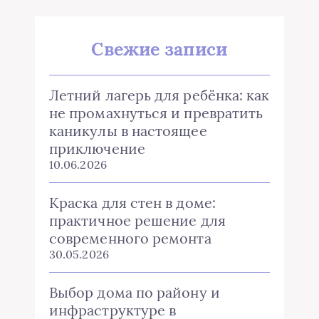
Свежие записи
Летний лагерь для ребёнка: как
не промахнуться и превратить
каникулы в настоящее
приключение
10.06.2026
Краска для стен в доме:
практичное решение для
современного ремонта
30.05.2026
Выбор дома по району и
инфраструктуре в