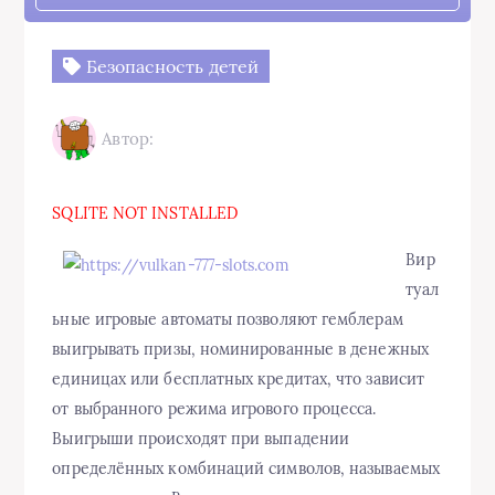
Безопасность детей
Автор:
SQLITE NOT INSTALLED
Вир
туал
ьные игровые автоматы позволяют гемблерам
выигрывать призы, номинированные в денежных
единицах или бесплатных кредитах, что зависит
от выбранного режима игрового процесса.
Выигрыши происходят при выпадении
определённых комбинаций символов, называемых