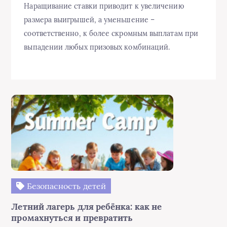
Наращивание ставки приводит к увеличению
размера выигрышей, а уменьшение –
соответственно, к более скромным выплатам при
выпадении любых призовых комбинаций.
Безопасность детей
Летний лагерь для ребёнка: как не
промахнуться и превратить