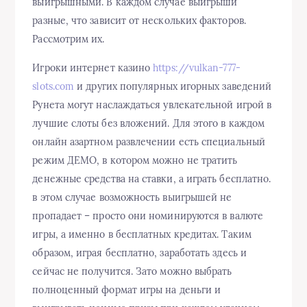
выигрышными. В каждом случае выигрыши
разные, что зависит от нескольких факторов.
Рассмотрим их.
Игроки интернет казино
https://vulkan-777-
slots.com
и других популярных игорных заведений
Рунета могут наслаждаться увлекательной игрой в
лучшие слоты без вложений. Для этого в каждом
онлайн азартном развлечении есть специальный
режим ДЕМО, в котором можно не тратить
денежные средства на ставки, а играть бесплатно.
в этом случае возможность выигрышей не
пропадает – просто они номинируются в валюте
игры, а именно в бесплатных кредитах. Таким
образом, играя бесплатно, заработать здесь и
сейчас не получится. Зато можно выбрать
полноценный формат игры на деньги и