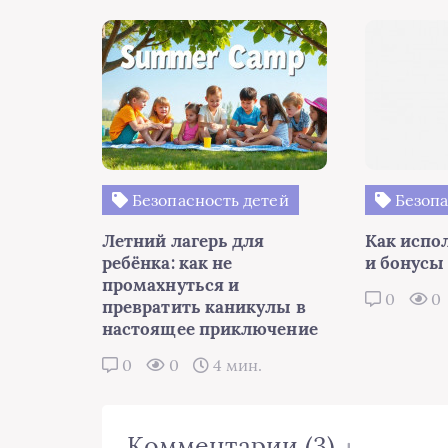
Безопасность детей
Безопа
Летний лагерь для
Как испо
ребёнка: как не
и бонусы
промахнуться и
0
0
превратить каникулы в
настоящее приключение
0
0
4 мин.
Комментарии
(3)