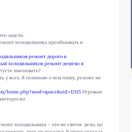
то задело.
емонт холодильника преобазовать в
одильников ремонт дорого в
ый холодильников ремонт дешево в
етуете именовать?
ь у всех. Я понимаю о чем пишу, ремонт не
/bbs/home.php?mod=space&uid=12115
Игровые
 интересно
емонт холодильника – это не святое дело, но
л греметь, чуть не поседел. В итоге отдал за