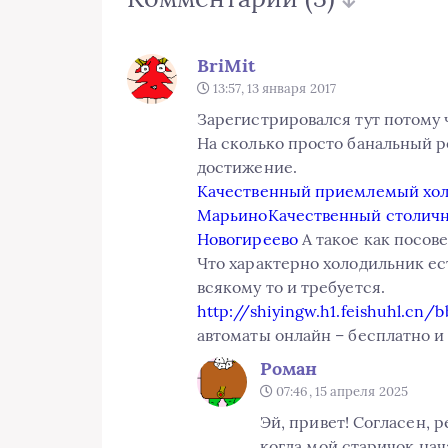
BriMit
13:57, 13 января 2017
Зарегистрировался тут потому ч
На сколько просто банальный р
достижение.
Качественный приемлемый хол
Марьино
Качественный столичн
Новогиреево
А такое как посов
Что характерно холодильник ест
всякому то и требуется.
http://shiyingw.h1.feishuhl.cn
автоматы онлайн – бесплатно и
Роман
07:46, 15 апреля 2025
Эй, привет! Согласен, р
когда мой старичок нача