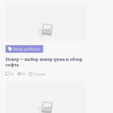
Мать ребёнка
Покер — выбор покер-рума и обзор
софта
0
0
2 мин.