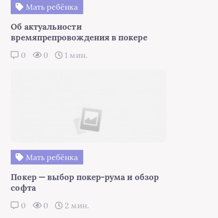
Мать ребёнка
Об актуальности
времяпрепровождения в покере
0
0
1 мин.
Мать ребёнка
Покер — выбор покер-рума и обзор
софта
0
0
2 мин.