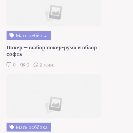
Мать ребёнка
Покер — выбор покер-рума и обзор
софта
0
0
2 мин.
Мать ребёнка