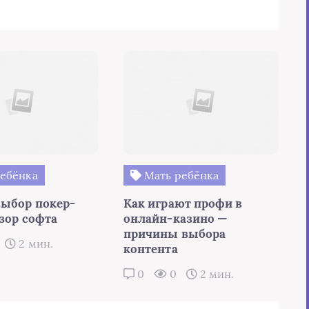
ебёнка
Мать ребёнка
выбор покер-
Как играют профи в
зор софта
онлайн-казино —
причины выбора
2 мин.
контента
0
0
2 мин.