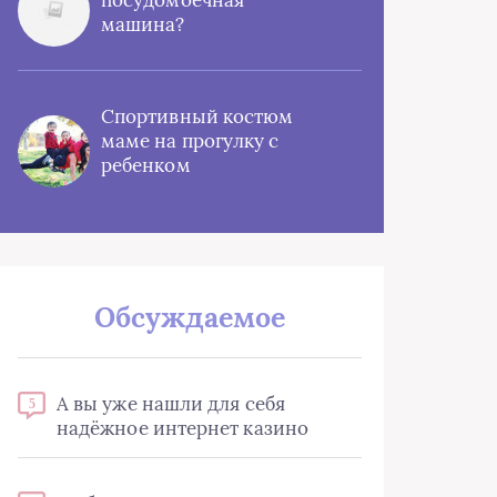
посудомоечная
машина?
Спортивный костюм
маме на прогулку с
ребенком
Обсуждаемое
А вы уже нашли для себя
5
надёжное интернет казино