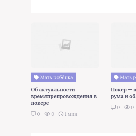
Мать ребёнка
Мать р
Об актуальности
Покер — 
времяпрепровождения в
рума и об
покере
0
0
0
0
1 мин.