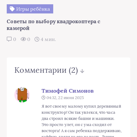
Игры ребёнка
Советы по выбору квадрокоптера с
камерой
0
0
4 мин.
Комментарии
(2)
Тимофей Симонов
04:32, 22 июня 2025
Я вот своему малому купил деревянный
конструктор! Он так увлекся, что часа
два строил всякие башни и машинки.
Это просто улет, он с ума сходил от
восторга! А я сам ребенка поддерживаю,
кайфую, глядя на его радость. Лучше