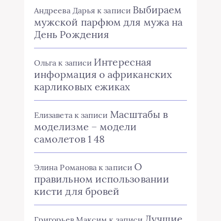
Выбираем
Андреева Дарья
к записи
мужской парфюм для мужа на
День Рождения
Интересная
Ольга
к записи
информация о африканских
карликовых ежиках
Масштабы в
Елизавета
к записи
моделизме – модели
самолетов 1 48
О
Элина Романова
к записи
правильном использовании
кисти для бровей
Лучшие
Григорьев Максим
к записи