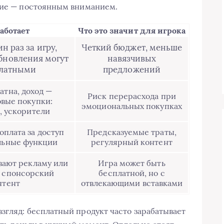
угие — постоянным вниманием.
аботает
Что это значит для игрока
н раз за игру,
Четкий бюджет, меньше
бновления могут
навязчивых
платными
предложений
атна, доход —
Риск перерасхода при
вые покупки:
эмоциональных покупках
, ускорители
плата за доступ
Предсказуемые траты,
льные функции
регулярный контент
вают рекламу или
Игра может быть
 спонсорский
бесплатной, но с
нтент
отвлекающими вставками
згляд: бесплатный продукт часто зарабатывает