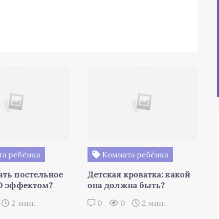
а ребёнка
Комната ребёнка
ать постельное
Детская кроватка: какой
3D эффектом?
она должна быть?
2 мин.
0
0
2 мин.