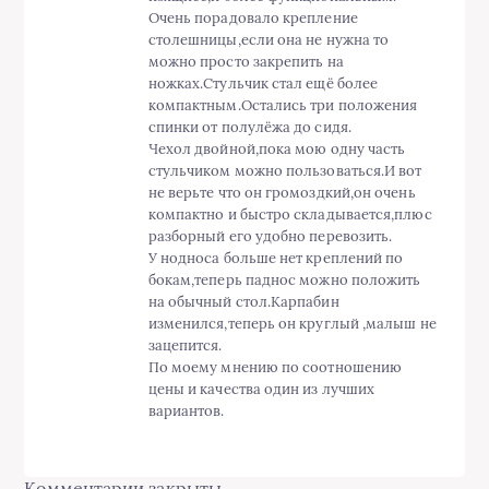
Очень порадовало крепление
столешницы,если она не нужна то
можно просто закрепить на
ножках.Стульчик стал ещё более
компактным.Остались три положения
спинки от полулёжа до сидя.
Чехол двойной,пока мою одну часть
стульчиком можно пользоваться.И вот
не верьте что он громоздкий,он очень
компактно и быстро складывается,плюс
разборный его удобно перевозить.
У нодноса больше нет креплений по
бокам,теперь паднос можно положить
на обычный стол.Карпабин
изменился,теперь он круглый ,малыш не
зацепится.
По моему мнению по соотношению
цены и качества один из лучших
вариантов.
Комментарии закрыты.