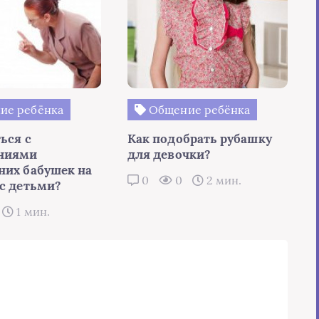
ие ребёнка
Общение ребёнка
ься с
Как подобрать рубашку
ениями
для девочки?
них бабушек на
0
0
2 мин.
 с детьми?
1 мин.