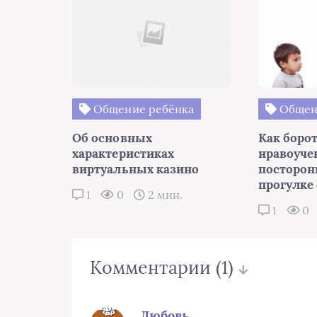
Общение ребёнка
Общен
Об основных
Как борот
характеристиках
нравоуч
виртуальных казино
посторон
прогулке
1
0
2 мин.
1
0
Комментарии
(1)
Любовь