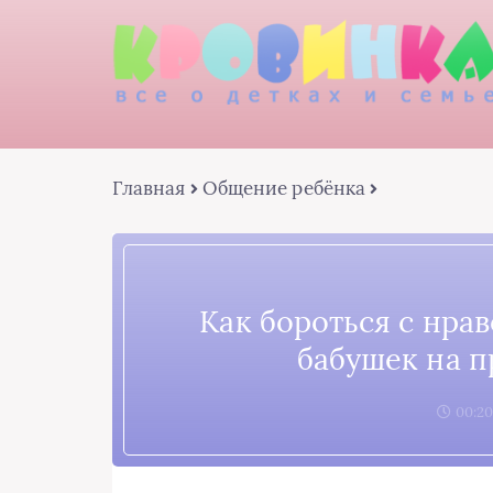
Главная
Общение ребёнка
Как бороться с нра
бабушек на п
00:20