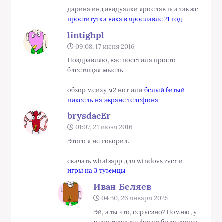
дарина индивидуалки ярославль а также
проститутка вика в ярославле 21 год
lintighpl
09:08, 17 июня 2016
Поздравляю, вас посетила просто
блестящая мысль
—
обзор меизу м2 нот или
белый битый
пиксель на экране телефона
brysdacEr
01:07, 21 июня 2016
Этого я не говорил.
—
скачать whatsapp для windovs zver и
игры на 3 туземцы
Иван Беляев
04:30, 26 января 2025
Эй, а ты что, серьезно? Помню, у
меня такая же фигня была, когда