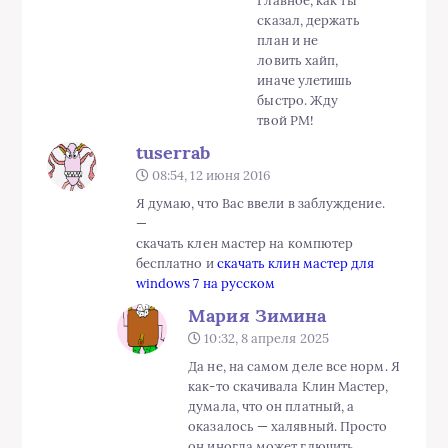
Главное, как ты
сказал, держать
план и не
ловить хайп,
иначе улетишь
быстро. Жду
твой PM!
tuserrab
08:54, 12 июня 2016
Я думаю, что Вас ввели в заблуждение.
—
скачать клен мастер на компютер
бесплатно и
скачать клин мастер для
windows 7 на русском
Мария Зимина
10:32, 8 апреля 2025
Да не, на самом деле все норм. Я
как-то скачивала Клин Мастер,
думала, что он платный, а
оказалось — халявный. Просто
он иногда может глючить.