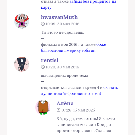
отказа а также
займы без процентов на
карту
hwasvanMuth
10:09, 30 мая 2016
Ты этого не сделаешь.
—
фильмы о вов 2016 г а также
боже
благослови америку гоблин
rentisl
10:20, 30 мая 2016
щас заценим вроде тема
—
открываеться ассасин креед 4 и
скачать
дуанинг лайт фоловинг torrent
Алёна
07:26, 15 мая 2025
Эй, ну да, тема огонь! Я как-то
заценивала Ассасин Крид, и
просто оторвалась. Скачала