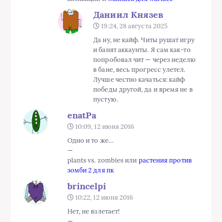
Даниил Князев
19:24, 28 августа 2025
Да ну, не кайф. Читы рушат игру
и банят аккаунты. Я сам как-то
попробовал чит — через неделю
в бане, весь прогресс улетел.
Лучше честно качаться: кайф
победы другой, да и время не в
пустую.
enatPa
10:09, 12 июня 2016
Одно и то же…
—
plants vs. zombies или
растения против
зомби 2 для пк
brincelpi
10:22, 12 июня 2016
Нет, не взлетает!
—