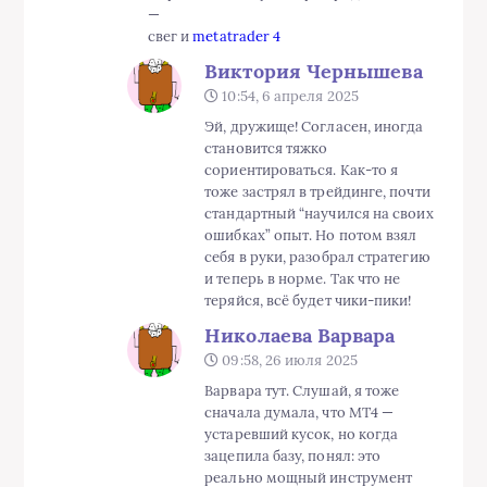
—
свег и
metatrader 4
Виктория Чернышева
10:54, 6 апреля 2025
Эй, дружище! Согласен, иногда
становится тяжко
сориентироваться. Как-то я
тоже застрял в трейдинге, почти
стандартный “научился на своих
ошибках” опыт. Но потом взял
себя в руки, разобрал стратегию
и теперь в норме. Так что не
теряйся, всё будет чики-пики!
Николаева Варвара
09:58, 26 июля 2025
Варвара тут. Слушай, я тоже
сначала думала, что МТ4 —
устаревший кусок, но когда
зацепила базу, понял: это
реально мощный инструмент