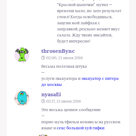
“Красной шапочки” мутил —
времени мало, но зато результат
стоил! Когда освободишься,
зацени мой лайфхак с
заправкой, реально меняет вкус
салата. Жду твоих инсайтов,
будет интересно!
throsenBync
02:00, 21 июня 2016
Весьма полезная штука
—
услуги эвакуатора и
эвакуатор с питера
до москвы
nyasaEi
02:17, 21 июня 2016
Это весьма ценное сообщение
—
порно мультфильм комиксы на русском
языке и
секс большой хуй гифки