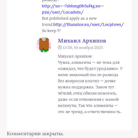
http://xn—-7sbhmg0b5af4g.xn--
p1ai/user/Locaduts/
But published apply as a new
trend.
http://thanatos.su/user/Locplows/
So keep !!!
Михаил Архипов
13:58, 10 ноября 2025
Михаил Архипов:
Чувак, алименты — не тема для
«ожидал, что будет уродливо». У
меня знакомый после развода
без вопросов платил — дочке
нужна поддержка. Закон тут
чёткий, отец обязан помогать,
даже если отношения с мамой
натянуты. Так что алименты —
это не тренд, а ответственность.
Комментарии закрыты.