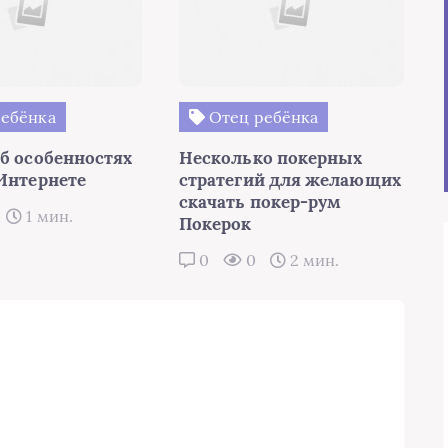
ебёнка
Отец ребёнка
об особенностях
Несколько покерных
 Интернете
стратегий для желающих
скачать покер-рум
1 мин.
Покерок
0
0
2 мин.