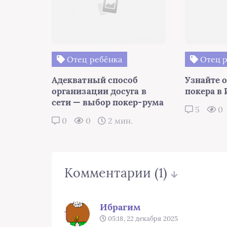
Отец ребёнка
Отец р
Адекватный способ
Узнайте 
организации досуга в
покера в
сети — выбор покер-рума
5
0
0
0
2 мин.
Комментарии
(1)
Ибрагим
05:18, 22 декабря 2025