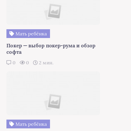
Мать ребёнка
Покер — выбор покер-рума и обзор
софта
0
0
2 мин.
Мать ребёнка