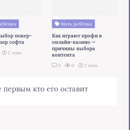
ебёнка
Мать ребёнка
выбор покер-
Как играют профи в
зор софта
онлайн-казино —
причины выбора
2 мин.
контента
0
0
2 мин.
 первым кто его оставит