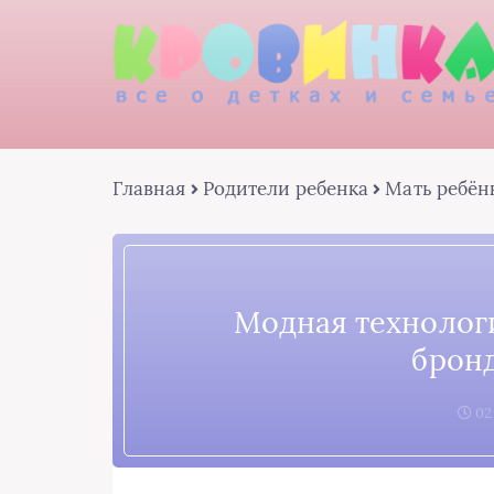
Главная
Родители ребенка
Мать ребён
Модная технолог
брон
02: