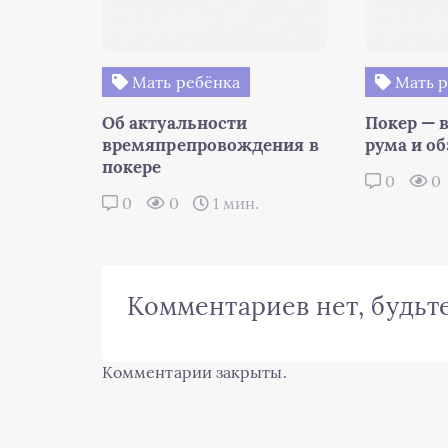
Мать ребёнка
Мать р
Об актуальности
Покер — 
времяпрепровождения в
рума и об
покере
0
0
0
0
1 мин.
Комментариев нет, будьте
Комментарии закрыты.