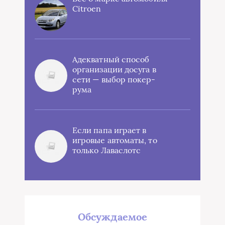
Citroen
Адекватный способ
организации досуга в
сети — выбор покер-
рума
Если папа играет в
игровые автоматы, то
только Лаваслотс
Обсуждаемое