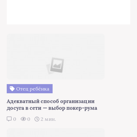
Отец ребёнка
Адекватный способ организации
досуга в сети — выбор покер-рума
0
0
2 мин.