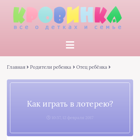
Главная
Родители ребенка
Отец ребёнка
Как играть в лотерею?
10:37, 12 февраля 2017