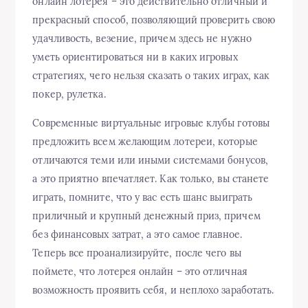
онлайн лотерея – это действительно отличный и
прекрасный способ, позволяющий проверить свою
удачливость, везение, причем здесь не нужно
уметь ориентироваться ни в каких игровых
стратегиях, чего нельзя сказать о таких играх, как
покер, рулетка.
Современные виртуальные игровые клубы готовы
предложить всем желающим лотереи, которые
отличаются теми или иными системами бонусов,
а это приятно впечатляет. Как только, вы станете
играть, помните, что у вас есть шанс выиграть
приличный и крупный денежный приз, причем
без финансовых затрат, а это самое главное.
Теперь все проанализируйте, после чего вы
поймете, что лотерея онлайн – это отличная
возможность проявить себя, и неплохо заработать.