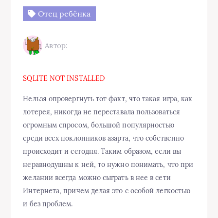
Отец ребёнка
Автор:
SQLITE NOT INSTALLED
Нельзя опровергнуть тот факт, что такая игра, как
лотерея, никогда не переставала пользоваться
огромным спросом, большой популярностью
среди всех поклонников азарта, что собственно
происходит и сегодня. Таким образом, если вы
неравнодушны к ней, то нужно понимать, что при
желании всегда можно сыграть в нее в сети
Интернета, причем делая это с особой легкостью
и без проблем.