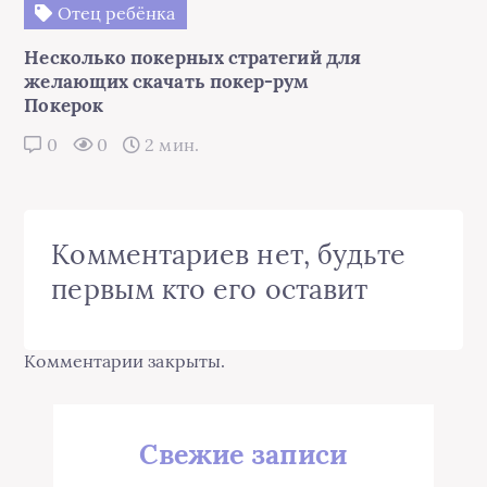
Отец ребёнка
Несколько покерных стратегий для
желающих скачать покер-рум
Покерок
0
0
2 мин.
Комментариев нет, будьте
первым кто его оставит
Комментарии закрыты.
Свежие записи