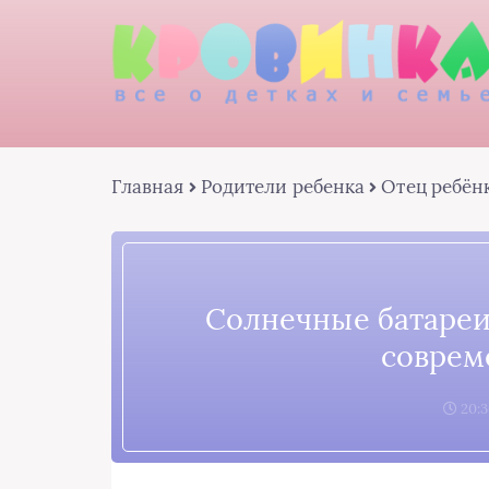
Главная
Родители ребенка
Отец ребён
Солнечные батареи
соврем
20:3