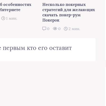
об особенностях
Несколько покерных
 Интернете
стратегий для желающих
скачать покер-рум
1 мин.
Покерок
0
0
2 мин.
 первым кто его оставит