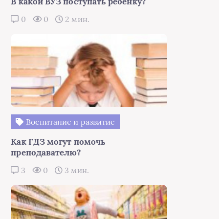
В какой ВУЗ поступать ребёнку?
0
0
2 мин.
Воспитание и развитие
Как ГДЗ могут помочь
преподавателю?
3
0
3 мин.