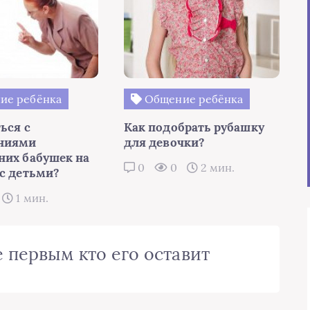
ие ребёнка
Общение ребёнка
ься с
Как подобрать рубашку
ениями
для девочки?
них бабушек на
0
0
2 мин.
 с детьми?
1 мин.
 первым кто его оставит