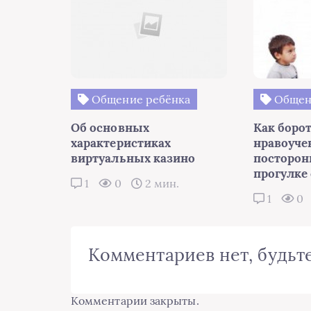
Общение ребёнка
Общен
Об основных
Как борот
характеристиках
нравоуч
виртуальных казино
посторон
прогулке
1
0
2 мин.
1
0
Комментариев нет, будьте
Комментарии закрыты.