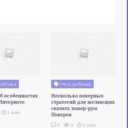
ебёнка
Отец ребёнка
об особенностях
Несколько покерных
 Интернете
стратегий для желающих
скачать покер-рум
1 мин.
Покерок
0
0
2 мин.