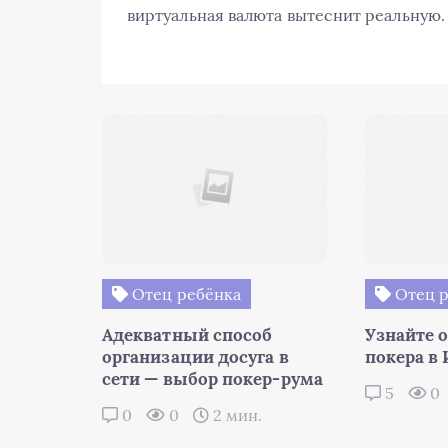
виртуальная валюта вытеснит реальную.
Отец ребёнка
Отец р
Адекватный способ
Узнайте 
организации досуга в
покера в
сети — выбор покер-рума
5
0
0
0
2 мин.