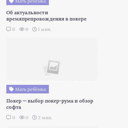
Мать ребёнка
Об актуальности
времяпрепровождения в покере
0
0
1 мин.
Мать ребёнка
Покер — выбор покер-рума и обзор
софта
0
0
2 мин.