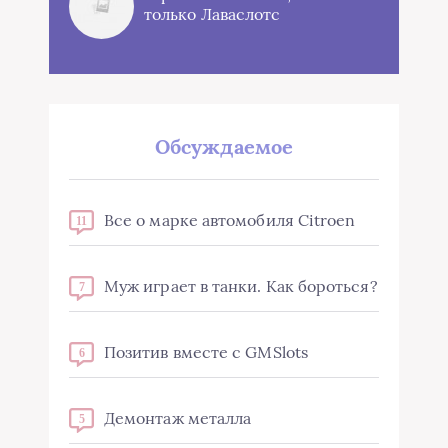
только Лаваслотс
Обсуждаемое
Все о марке автомобиля Citroen
11
Муж играет в танки. Как бороться?
7
Позитив вместе с GMSlots
6
Демонтаж металла
5